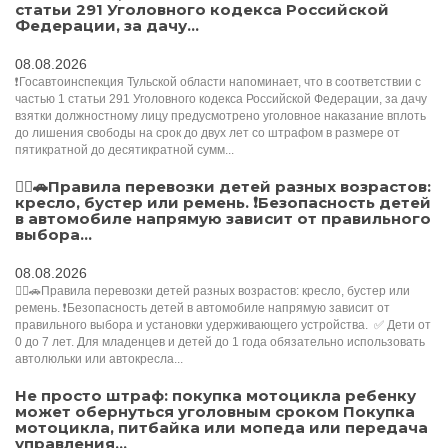
статьи 291 Уголовного кодекса Российской
Федерации, за дачу...
08.08.2026
❗Госавтоинспекция Тульской области напоминает, что в соответствии с
частью 1 статьи 291 Уголовного кодекса Российской Федерации, за дачу
взятки должностному лицу предусмотрено уголовное наказание вплоть
до лишения свободы на срок до двух лет со штрафом в размере от
пятикратной до десятикратной сумм...
👮‍♂️🚗Правила перевозки детей разных возрастов:
кресло, бустер или ремень. ❗️Безопасность детей
в автомобиле напрямую зависит от правильного
выбора...
08.08.2026
👮‍♂️🚗Правила перевозки детей разных возрастов: кресло, бустер или
ремень. ❗️Безопасность детей в автомобиле напрямую зависит от
правильного выбора и установки удерживающего устройства. ✅️ Дети от
0 до 7 лет. Для младенцев и детей до 1 года обязательно использовать
автолюльки или автокресла...
Не просто штраф: покупка мотоцикла ребенку
может обернуться уголовным сроком Покупка
мотоцикла, питбайка или мопеда или передача
управления...