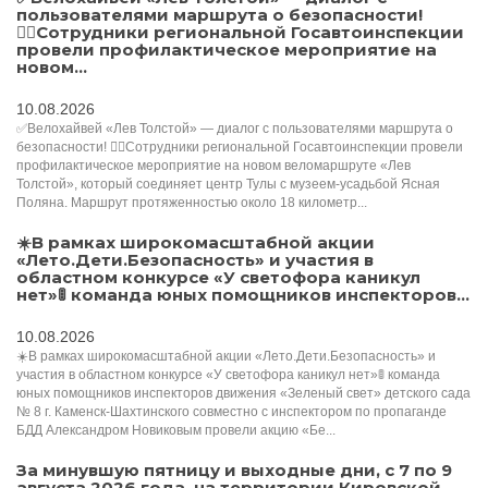
пользователями маршрута о безопасности!
🚴‍♂Сотрудники региональной Госавтоинспекции
провели профилактическое мероприятие на
новом...
10.08.2026
✅Велохайвей «Лев Толстой» — диалог с пользователями маршрута о
безопасности! 🚴‍♂Сотрудники региональной Госавтоинспекции провели
профилактическое мероприятие на новом веломаршруте «Лев
Толстой», который соединяет центр Тулы с музеем-усадьбой Ясная
Поляна. Маршрут протяженностью около 18 километр...
☀️В рамках широкомасштабной акции
«Лето.Дети.Безопасность» и участия в
областном конкурсе «У светофора каникул
нет»🚦 команда юных помощников инспекторов...
10.08.2026
☀️В рамках широкомасштабной акции «Лето.Дети.Безопасность» и
участия в областном конкурсе «У светофора каникул нет»🚦 команда
юных помощников инспекторов движения «Зеленый свет» детского сада
№ 8 г. Каменск-Шахтинского совместно с инспектором по пропаганде
БДД Александром Новиковым провели акцию «Бе...
За минувшую пятницу и выходные дни, с 7 по 9
августа 2026 года, на территории Кировской