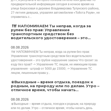
ДТП, в результате которого погибла пятилетняя девочка По
предварительной информации сегодня в ночное время на
улице Березовая в деревне Владимировка Тулунского района,
27-летняя девушка, управляя автомобилем «Тойота Раум», не
справилась с...
️ ❗️🚨 НАПОМИНАЕМ Ты неправ, когда за
рулем без прав: Управление
транспортным средством без
водительского удостоверения – это...
08.08.2026
️ ❗️🚨 НАПОМИНАЕМ Ты неправ, когда за рулем без прав:
Управление транспортным средством без водительского
удостоверения – это грубое нарушение закона Что грозит за
езду без прав? -> Управление ТС лицом, не имеющим права
управления - штраф от 5000 до 15000; -> Управление ТС
лицом, лишенным права у...
☀️Выходные – время отдыха, поездок к
родным, на природу или по делам. Утро –
отличное время, чтобы начать...
08.08.2026
☀️Выходные – время отдыха, поездок к родным, на природу
или по делам. Утро – отличное время, чтобы начать день