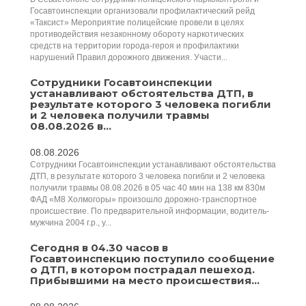
Госавтоинспекции организовали профилактический рейд
«Таксист» Мероприятие полицейские провели в целях
противодействия незаконному обороту наркотических
средств на территории города-героя и профилактики
нарушений Правил дорожного движения. Участи...
Сотрудники Госавтоинспекции
устанавливают обстоятельства ДТП, в
результате которого 3 человека погибли
и 2 человека получили травмы
08.08.2026 в...
08.08.2026
Сотрудники Госавтоинспекции устанавливают обстоятельства
ДТП, в результате которого 3 человека погибли и 2 человека
получили травмы 08.08.2026 в 05 час 40 мин на 138 км 830м
ФАД «М8 Холмогоры» произошло дорожно-транспортное
происшествие. По предварительной информации, водитель-
мужчина 2004 г.р., у...
Сегодня в 04.30 часов в
Госавтоинспекцию поступило сообщение
о ДТП, в котором пострадал пешеход.
Прибывшими на место происшествия...