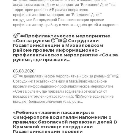
актуальном масштабном мероприятии "Внимание! Дети!" на
территории региона ☀В рамках оперативно-
профилактического мероприятия "Внимание! Дети!"
сотрудники Богородицкой Госавтоинспекции провели
профилактическую работу в местах отдыха детей и подрост...
😴💤Профилактическое мероприятие
«Сон за рулем»😴💤🥱 Сотрудники
Госавтоинспекции в Михайловском
районе провели информационно-
профилактическое мероприятие «Сон за
рулем», где призвали...
06.08.2026
😴💤Профилактическое мероприятие «Сон за рулем»😴💤🥱
Сотрудники Госавтоинспекции в Михайловском районе
провели информационно-профилактическое мероприятие
«Сон за рулем», где призвали водителей отказаться от
поездок в утомленном состоянии.🥱 🛣️Многие водители не
придают большого значения усталости...
«Ребенок-главный пассажир»: в
Симферополе водителям напомнили о
правилах безопасной перевозки детей В
Крымской столице сотрудники
Госавтоинспекции провели