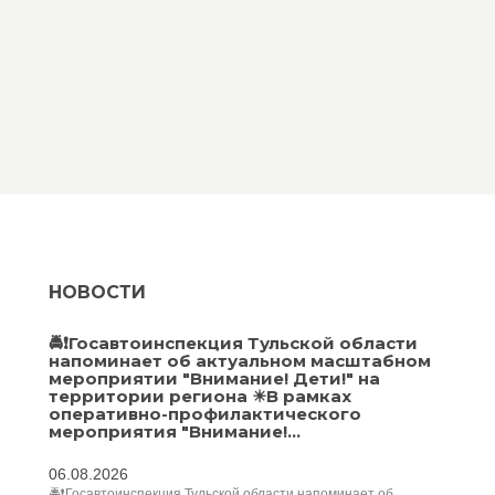
НОВОСТИ
🚔❗Госавтоинспекция Тульской области
напоминает об актуальном масштабном
мероприятии "Внимание! Дети!" на
территории региона ☀В рамках
оперативно-профилактического
мероприятия "Внимание!...
06.08.2026
🚔❗Госавтоинспекция Тульской области напоминает об