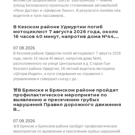
километре федеральной трассы "Екатеринбург – Тюмень"
(обход Белоярского) произошло столкновение автомобилей
«Рено Дастер» и «Шевроле Ланос». В результате погибли оба
водителя и трое пассажиров...
В Кезском районе Удмуртии погиб
мотоциклист 7 августа 2026 года, около
16 часов 40 минут, напротив дома №44,...
07.08.2026
В Кезском районе Удмуртии погиб мотоциклист 7 августа 2026
года, около 16 часов 40 минут, напротив дома №44,
расположенного на улице Центральная в д. Старая Гыя
Кезского района Удмуртии, 26-летний водитель мотоцикла
«Шторм Индиго», в пути следования не справился с
управлением и совершил съезд с до...
🚨В Брянске и Брянском районе пройдет
профилактическое мероприятие по
выявлению и пресечению грубых
нарушений Правил дорожного движения
В...
07.08.2026
🚨В Брянске и Брянском районе пройдет профилактическое
мероприятие по выявлению и пресечению грубых нарушений