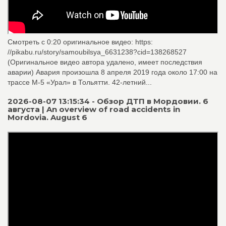
Смотреть с 0:20 оригинальное видео: https:
//pikabu.ru/story/samoubilsya_6631238?cid=138268527
(Оригинальное видео автора удалено, имеет последствия
аварии) Авария произошла 8 апреля 2019 года около 17:00 на
трассе М-5 «Урал» в Тольятти. 42-летний...
2026-08-07 13:15:34 - Обзор ДТП в Мордовии. 6
августа | An overview of road accidents in
Mordovia. August 6