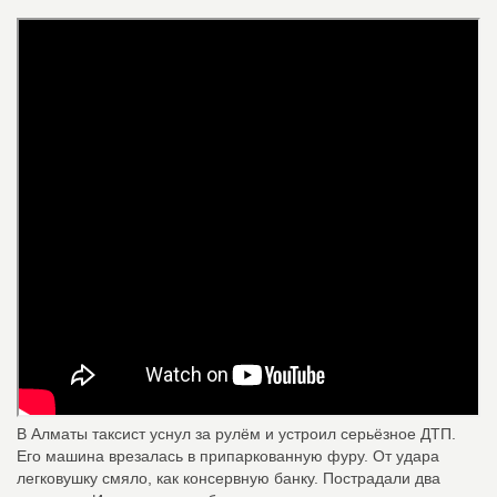
В Алматы таксист уснул за рулём и устроил серьёзное ДТП.
Его машина врезалась в припаркованную фуру. От удара
легковушку смяло, как консервную банку. Пострадали два