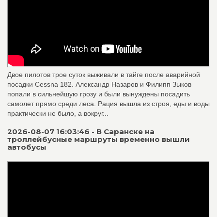
Двое пилотов трое суток выживали в тайге после аварийной
посадки Cessna 182. Александр Назаров и Филипп Зыков
попали в сильнейшую грозу и были вынуждены посадить
самолет прямо среди леса. Рация вышла из строя, еды и воды
практически не было, а вокруг...
2026-08-07 16:03:46 - В Саранске на
троллейбусные маршруты временно вышли
автобусы