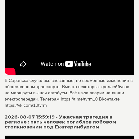
В Саранске случились внезапные, но временные изменения в
общественном транспорте. Вместо некоторых троллейбусов
на маршруты вышли автобусы. Всё из-за аварии на линии
электропередач. Телеграм https://t.me/tvrm10 ВКонтакте
https://vk.com/10tvrm
2026-08-07 15:59:19 - Ужасная трагедия в
регионе : пять человек погиблов лобовом
столкновении под Екатеринбургом