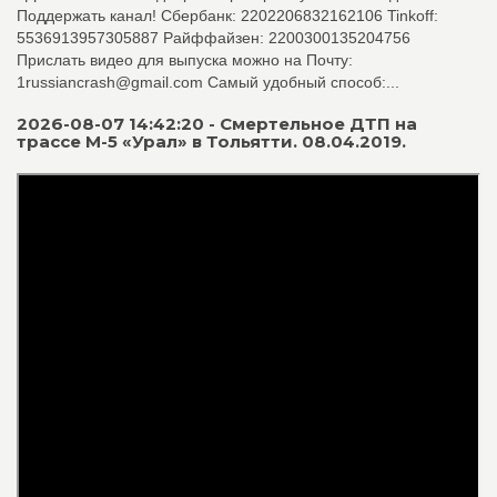
Поддержать канал! Сбербанк: 2202206832162106 Tinkoff:
5536913957305887 Райффайзен: 2200300135204756
Прислать видео для выпуска можно на Почту:
1russiancrash@gmail.com Самый удобный способ:...
2026-08-07 14:42:20 - Смертельное ДТП на
трассе М-5 «Урал» в Тольятти. 08.04.2019.