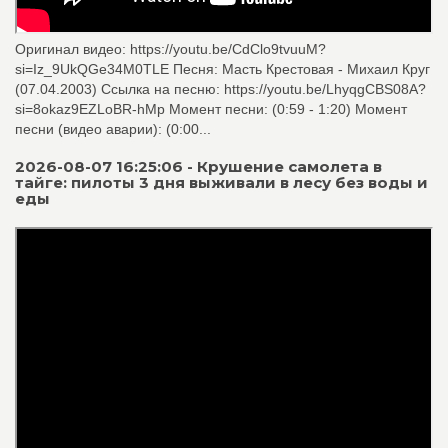
Оригинал видео: https://youtu.be/CdClo9tvuuM?
si=Iz_9UkQGe34M0TLE Песня: Масть Крестовая - Михаил Круг
(07.04.2003) Ссылка на песню: https://youtu.be/LhyqgCBS08A?
si=8okaz9EZLoBR-hMp Момент песни: (0:59 - 1:20) Момент
песни (видео аварии): (0:00...
2026-08-07 16:25:06 - Крушение самолета в
тайге: пилоты 3 дня выживали в лесу без воды и
еды