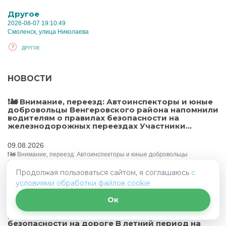
Другое
2026-08-07 19:10:49
Смоленск, улица Николаева
ДРУГОЕ
НОВОСТИ
❗️🚂 Внимание, переезд: Автоинспекторы и юные
добровольцы Венгеровского района напомнили
водителям о правилах безопасности на
железнодорожных переездах Участники...
09.08.2026
❗️🚂 Внимание, переезд: Автоинспекторы и юные добровольцы
Венгеровского района напомнили водителям о правилах безопасности
на железнодорожных переездах Участники акции беседовали с
Продолжая пользоваться сайтом, я соглашаюсь
с
водителями о необходимости быть внимательными на дороге, всегда
условиями обработки файлов cookie
соблюдать требования Правил, быть особенно осторожн...
Ок
Госавтоинспекция напоминает участникам
дорожного движения об основных принципах
безопасности на дороге В летний период на