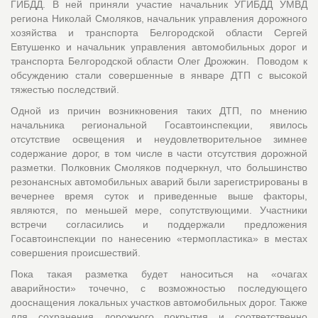
ГИБДД. В ней приняли участие начальник УГИБДД УМВД
региона Николай Смоляков, начальник управления дорожного
хозяйства и транспорта Белгородской области Сергей
Евтушенко и начальник управления автомобильных дорог и
транспорта Белгородской области Олег Дрожжин. Поводом к
обсуждению стали совершенные в январе ДТП с высокой
тяжестью последствий.
Одной из причин возникновения таких ДТП, по мнению
начальника региональной Госавтоинспекции, явилось
отсутствие освещения и неудовлетворительное зимнее
содержание дорог, в том числе в части отсутствия дорожной
разметки. Полковник Смоляков подчеркнул, что большинство
резонансных автомобильных аварий были зарегистрированы в
вечернее время суток и приведенные выше факторы,
являются, по меньшей мере, сопутствующими. Участники
встречи согласились и поддержали предложения
Госавтоинспекции по нанесению «термопластика» в местах
совершения происшествий.
Пока такая разметка будет наноситься на «очагах
аварийности» точечно, с возможностью последующего
дооснащения локальных участков авто
м
обильных дорог. Также
для сохранения дорожного покрытия и соответственно