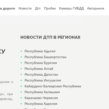
а дороге
Новости
Дтп
Пробки
Камеры ГИБДД
Авторынок
НОВОСТИ ДТП В РЕГИОНАХ
КУ
Республика Адыгея
Республика Башкортостан
Республика Бурятия
Республика Алтай
Республика Дагестан
Республика Ингушетия
щение о
Кабардино-Балкарская Республика
Республика Калмыкия
ер», при
Карачаево-Черкесия
девочку,
Республика Карелия