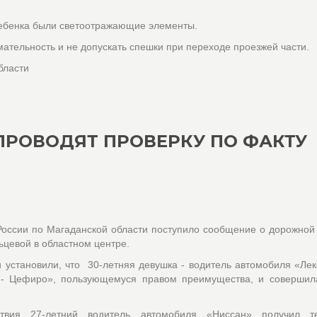
ребенка были светоотражающие элементы.
мательность и не допускать спешки при переходе проезжей части.
бласти
ПРОВОДЯТ ПРОВЕРКУ ПО ФАКТУ
оссии по Магаданской области поступило сообщение о дорожной
ьцевой в областном центре.
 установили, что 30-летняя девушка - водитель автомобиля «Лек
ан- Цефиро», пользующемуся правом преимущества, и совершил
ствия 27-летний водитель автомобиля «Ниссан» получил т