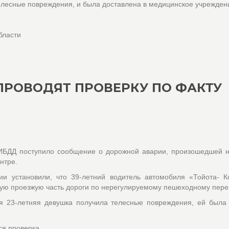
елесные повреждения, и была доставлена в медицинское учрежден
бласти
ПРОВОДЯТ ПРОВЕРКУ ПО ФАКТУ
ГИБДД поступило сообщение о дорожной аварии, произошедшей н
нтре.
ии установили, что 39-летний водитель автомобиля «Тойота- К
ую проезжую часть дороги по нерегулируемому пешеходному пере
ия 23-летняя девушка получила телесные повреждения, ей была
ся проверка.