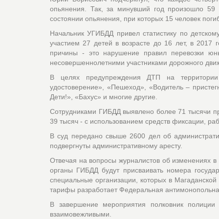
опьянения. Так, за минувший год произошло 59
состоянии опьянения, при которых 15 человек поги
Начальник УГИБДД привел статистику по детском
участием 27 детей в возрасте до 16 лет, в 2017 
причины - это нарушение правил перевозки юн
несовершеннолетними участниками дорожного движ
В целях предупреждения ДТП на территории 
удостоверение», «Пешеход», «Водитель – пристег
Дети!», «Бахус» и многие другие.
Сотрудниками ГИБДД выявлено более 71 тысячи пр
39 тысяч - с использованием средств фиксации, р
В суд передано свыше 2600 дел об администрат
подвергнуты административному аресту.
Отвечая на вопросы журналистов об изменениях в з
органы ГИБДД будут присваивать номера государс
специальные организации, которых в Магаданской 
тарифы разработает Федеральная антимонополь
В завершение мероприятия полковник полиции 
взаимовежливыми.