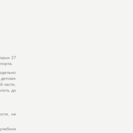
торых 27
порта.
едельно
детских
й части,
плоть до
ости, не
 учебное