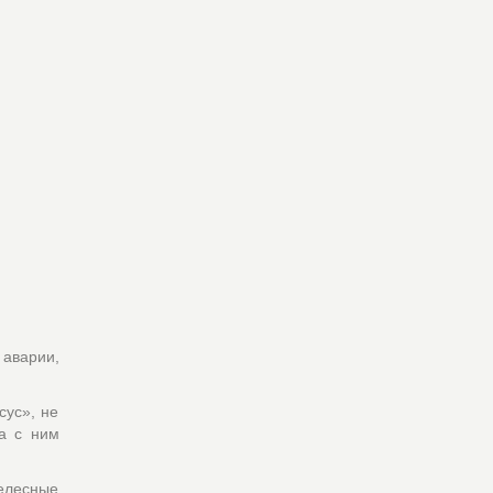
 аварии,
сус», не
а с ним
елесные