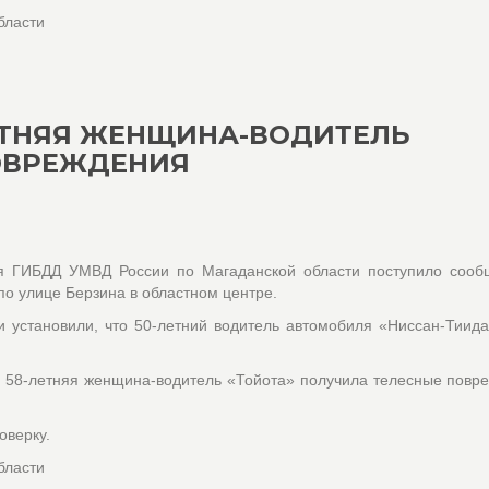
бласти
ЛЕТНЯЯ ЖЕНЩИНА-ВОДИТЕЛЬ
ОВРЕЖДЕНИЯ
я ГИБДД УМВД России по Магаданской области поступило сооб
о улице Берзина в областном центре.
 установили, что 50-летний водитель автомобиля «Ниссан-Тиид
я 58-летняя женщина-водитель «Тойота» получила телесные повр
оверку.
бласти