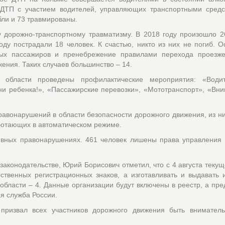
 ДТП с участием водителей, управляющих транспортными средс
бли и 73 травмированы.
у дорожно-транспортному травматизму. В 2018 году произошло 
году пострадали 18 человек. К счастью, никто из них не погиб. 
ых пассажиров и пренебрежение правилами перехода проезже
ения. Таких случаев большинство – 14.
области проведены профилактические мероприятия: «Водит
ни ребенка!», «Пассажирские перевозки», «Мототранспорт», «Вн
авонарушений в области безопасности дорожного движения, из н
аботающих в автоматическом режиме.
ивных правонарушениях. 461 человек лишены права управления 
аконодательстве, Юрий Борисович отметил, что с 4 августа текущ
твенных регистрационных знаков, а изготавливать и выдавать 
области – 4. Данные организации будут включены в реестр, а пр
ная служба России.
призвал всех участников дорожного движения быть внимател