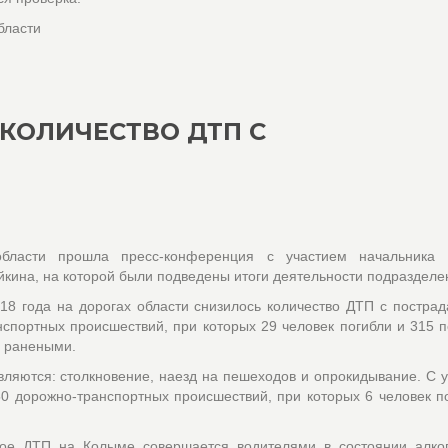
бласти
КОЛИЧЕСТВО ДТП С
бласти прошла пресс-конференция с участием начальника
кина, на которой были подведены итоги деятельности подраздел
018 года на дорогах области снизилось количество ДТП с постра
спортных происшествий, при которых 29 человек погибли и 315 
9 ранеными.
яются: столкновение, наезд на пешеходов и опрокидывание. С 
50 дорожно-транспортных происшествий, при которых 6 человек п
тое ДТП на Колыме совершается водителями в состоянии алког