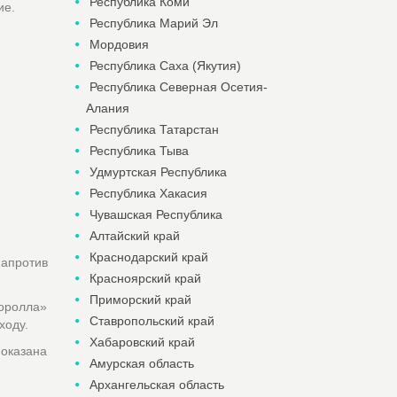
Республика Коми
ие.
Республика Марий Эл
Мордовия
Республика Саха (Якутия)
Республика Северная Осетия-
Алания
Республика Татарстан
Республика Тыва
Удмуртская Республика
Республика Хакасия
Чувашская Республика
Алтайский край
Краснодарский край
апротив
Красноярский край
Приморский край
оролла»
Ставропольский край
ходу.
Хабаровский край
 оказана
Амурская область
Архангельская область