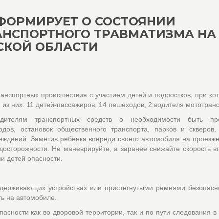
ФОРМИРУЕТ О СОСТОЯНИИ
АНСПОРТНОГО ТРАВМАТИЗМА НА
СКОЙ ОБЛАСТИ
анспортных происшествия с участием детей и подростков, при ко
из них: 11 детей-пассажиров, 14 пешеходов, 2 водителя мототранс
одителям транспортных средств о необходимости быть пр
ов, остановок общественного транспорта, парков и скверов, 
еждений. Заметив ребенка впереди своего автомобиля на проезже
досторожности. Не маневрируйте, а заранее снижайте скорость в
и детей опасности.
удерживающих устройствах или пристегнутыми ремнями безопасн
ть на автомобиле.
сности как во дворовой территории, так и по пути следования в