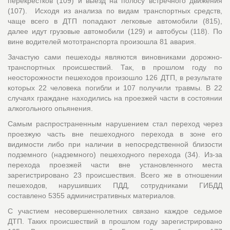
перекрестков (109) и выезд на полосу встречного движения
(107). Исходя из анализа по видам транспортных средств,
чаще всего в ДТП попадают легковые автомобили (815),
далее идут грузовые автомобили (129) и автобусы (118). По
вине водителей мототранспорта произошла 81 авария.
Зачастую сами пешеходы являются виновниками дорожно-
транспортных происшествий. Так, в прошлом году по
неосторожности пешеходов произошло 126 ДТП, в результате
которых 22 человека погибли и 107 получили травмы. В 22
случаях граждане находились на проезжей части в состоянии
алкогольного опьянения.
Самым распространенным нарушением стал переход через
проезжую часть вне пешеходного перехода в зоне его
видимости либо при наличии в непосредственной близости
подземного (надземного) пешеходного перехода (34). Из-за
перехода проезжей части вне установленного места
зарегистрировано 23 происшествия. Всего же в отношении
пешеходов, нарушивших ПДД, сотрудниками ГИБДД
составлено 5355 административных материалов.
С участием несовершеннолетних связано каждое седьмое
ДТП. Таких происшествий в прошлом году зарегистрировано