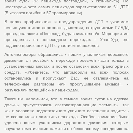
время суток (93 пешехода пострадали, 6 скончались). По
неосторожности самих пешеходов зарегистрировано 61 ДТП
(5 человек погибли и 57 травмированы).
В целях профилактики и предупреждения ДТП с участием
пеших участников дорожного движения, сотрудниками ГИБДД
проведена акция «Пешеход, будь внимателен!». Мероприятие
проводилось на пешеходных переходах г. Улан-Удэ, где
недавно произошли ДТП с участием пешеходов.
Автоинспекторы обращались к пешим участникам дорожного
движения с просьбой о переходе проезжей части только в
установленных местах и после остановки всех транспортных
средств. «Убедитесь, что автомобили на всех полосах
остановились и пропускают Вас, не отвлекайтесь на
телефонные разговоры или прослушивание музыки», -
разъясняли полицейские пешеходам.
Также им напомнили, что в темное время суток на одежде
должны присутствовать световозвращающие элементы, так
как в условиях недостаточного уличного освещения водитель
не всегда может заметить пешехода. Особое внимание было
уделено юным участникам дорожного движения, которым
вручали тематические памятки по безопасному поведению на