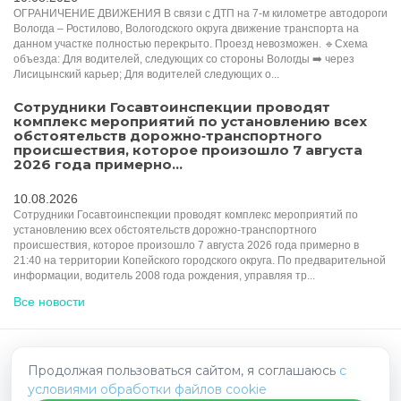
ОГРАНИЧЕНИЕ ДВИЖЕНИЯ В связи с ДТП на 7-м километре автодороги
Вологда – Ростилово, Вологодского округа движение транспорта на
данном участке полностью перекрыто. Проезд невозможен. 🔹Схема
объезда: Для водителей, следующих со стороны Вологды ➡️ через
Лисицынский карьер; Для водителей следующих о...
Сотрудники Госавтоинспекции проводят
комплекс мероприятий по установлению всех
обстоятельств дорожно‑транспортного
происшествия, которое произошло 7 августа
2026 года примерно...
10.08.2026
Сотрудники Госавтоинспекции проводят комплекс мероприятий по
установлению всех обстоятельств дорожно‑транспортного
происшествия, которое произошло 7 августа 2026 года примерно в
21:40 на территории Копейского городского округа. По предварительной
информации, водитель 2008 года рождения, управляя тр...
Все новости
Продолжая пользоваться сайтом, я соглашаюсь
HelpRadar.ru - взаимопомощь на дорогах
с
условиями обработки файлов cookie
Политика конфиденциальности
Написать нам