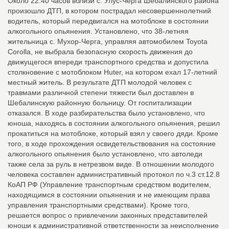
Около 22:40 часов вблизи с. Улус-Черга Шебалинского района
произошло ДТП, в котором пострадал несовершеннолетний
водитель, который передвигался на мотоблоке в состоянии
алкогольного опьянения. Установлено, что 38-летняя
жительница с. Мухор-Черга, управляя автомобилем Toyota
Corolla, не выбрала безопасную скорость движения до
движущегося впереди транспортного средства и допустила
столкновение с мотоблоком Huter, на котором ехал 17-летний
местный житель. В результате ДТП молодой человек с
травмами различной степени тяжести был доставлен в
Шебалинскую районную больницу. От госпитализации
отказался. В ходе разбирательства было установлено, что
юноша, находясь в состоянии алкогольного опьянения, решил
прокатиться на мотоблоке, который взял у своего дяди. Кроме
того, в ходе прохождения освидетельствования на состояние
алкогольного опьянения было установлено, что автоледи
также села за руль в нетрезвом виде. В отношении молодого
человека составлен административный протокол по ч.3 ст.12.8
КоАП РФ (Управление транспортным средством водителем,
находящимся в состоянии опьянения и не имеющим права
управления транспортными средствами). Кроме того,
решается вопрос о привлечении законных представителей
юноши к административной ответственности за неисполнение