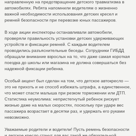
направленную на предотвращение детского травматизма в
автомобилях. Ребята напомнили водителям о жизненно
важной необходимости использования детских кресел и
ремней безопасности при перевозке юных пассажиров.
В ходе акции инспекторы останавливали автомобили,
проверяли правильность установки детских удерживающих
устройств и фиксации ремней. С каждым водителем
проводились разъяснительные беседы. Сотрудники ГИБДД
обращали внимание взрослых на то, что даже самая короткая
поездка до школы или магазина не должна совершаться без
надежной фиксации ребенка.
Особый акцент был сделан на том, что детское автокресло —
это не прихоть и не способ избежать штрафа, а единственное,
что может спасти малыша при резком торможении или ДТП.
Статистика неумолима: непристегнутый ребенок рискует
жизнью даже на малых скоростях, поскольку при ударе вес
пассажира возрастает в десятки раз, и удержать его руками
невозможно.
Уважаемые родители и водители! Пусть ремень безопасности
и детское кресло станут для вас такой же обязательной