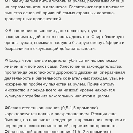
💢Почему нельзя пить алкоголь за рулем, рассказывают еще
на первом занятии в автошколе. Госавтоинспекция признает
пьянство основной причиной самых страшных дорожно-
транспортных происшествий.
💢В состоянии опьянения даже пешеходу трудно
воспринимать действительность адекватно. Спирт блокирует
органы чувств, вызывает частую и быструю смену эйфории и
безразличия к окружающей действительности.
💢Каждый год пьяные водители губят сотни человеческих
жизней или погибают сами. Ужесточение законодательства,
пропаганда безопасности дорожного движения, оперативная
деятельность и бдительность сознательных граждан, увы, не
искоренили проблему пьянства за рулем. Причин этому
множество и прежде всего на низком❗ уровне находится
культура потребления алкогольных напитков в целом.
⛔Легкая степень опьянения (0,5-1,5 промилле)
характеризуется полным раскрепощением. Реакция еще
быстрая, но появляется тенденция к превышению скорости и
переоценке своих возможностей, теряется осторожность.
⛔Для средней степень опьянения (1,5 -2,5 промилле)