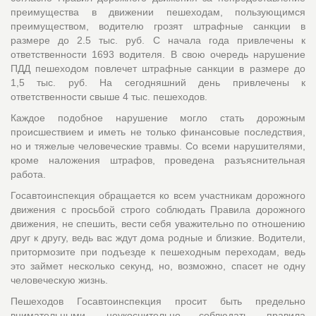
преимущества в движении пешеходам, пользующимся
преимуществом, водителю грозят штрафные санкции в
размере до 2.5 тыс. руб. С начала года привлечены к
ответственности 1693 водителя. В свою очередь нарушение
ПДД пешеходом повлечет штрафные санкции в размере до
1,5 тыс. руб. На сегодняшний день привлечены к
ответственности свыше 4 тыс. пешеходов.
Каждое подобное нарушение могло стать дорожным
происшествием и иметь не только финансовые последствия,
но и тяжелые человеческие травмы. Со всеми нарушителями,
кроме наложения штрафов, проведена разъяснительная
работа.
Госавтоинспекция обращается ко всем участникам дорожного
движения с просьбой строго соблюдать Правила дорожного
движения, не спешить, вести себя уважительно по отношению
друг к другу, ведь вас ждут дома родные и близкие. Водители,
притормозите при подъезде к пешеходным переходам, ведь
это займет несколько секунд, но, возможно, спасет не одну
человеческую жизнь.
Пешеходов Госавтоинспекция просит быть предельно
внимательными, неукоснительно соблюдать правила