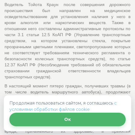
Водитель Тойота Краун после совершения дорожного
происшествия был направлен на медицинское
освидетельствование для установления наличия у него в
крови алкоголя или наркотических веществ. Также в
отношении него составлены административные протоколы по
части 3.1 статьи 12.5 КоАП РФ (Управление транспортным
средством, на котором установлены стекла, покрытые
прозрачными цветными пленками, светопропускание которых
не соответствует требованиям технического регламента о
безопасности колесных транспортных средств), по статье
12.37 КоАП РФ (Несоблюдение требований об обязательном
страховании гражданской ответственности владельцев
транспортных средств).
В настоящий момент пятеро граждан, получивших травмы (в
том числе водитель маршрутного автобуса), продолжают
лечение в ГКБ № 2. Медики оказывают им всю необходимую
Продолжая пользоваться сайтом, я соглашаюсь
с
помощь.
условиями обработки файлов cookie
Пострадавшие в результате дорожно-транспортного
происшествия направлены на прохождение судебно-
Ок
медицинских экспертиз для установления степени тяжести
вреда, причиненного их здоровью, и принятия