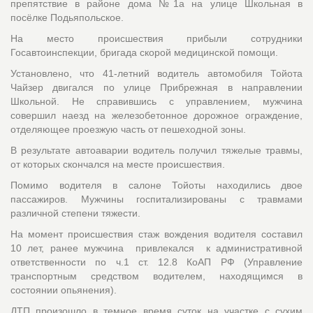
препятствие в районе дома №1а на улице Школьная в
посёлке Подьяпольское.
На место происшествия прибыли сотрудники
Госавтоинспекции, бригада скорой медицинской помощи.
Установлено, что 41-летний водитель автомобиля Тойота
Чайзер двигался по улице Прибрежная в направлении
Школьной. Не справившись с управлением, мужчина
совершил наезд на железобетонное дорожное ограждение,
отделяющее проезжую часть от пешеходной зоны.
В результате автоаварии водитель получил тяжелые травмы,
от которых скончался на месте происшествия.
Помимо водителя в салоне Тойоты находились двое
пассажиров. Мужчины госпитализированы с травмами
различной степени тяжести.
На момент происшествия стаж вождения водителя составил
10 лет, ранее мужчина привлекался к административной
ответственности по ч.1 ст. 12.8 КоАП РФ (Управление
транспортным средством водителем, находящимся в
состоянии опьянения).
ДТП произошло в темное время суток на участке с сухим