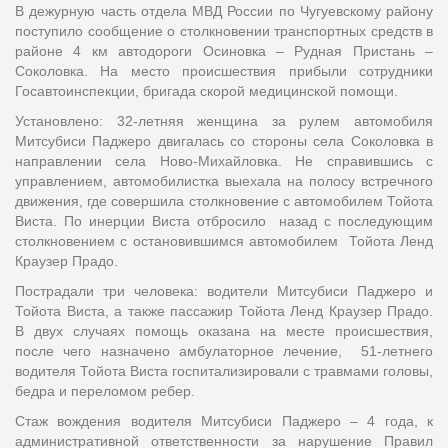
В дежурную часть отдела МВД России по Чугуевскому району
поступило сообщение о столкновении транспортных средств в
районе 4 км автодороги Осиновка – Рудная Пристань –
Соколовка. На место происшествия прибыли сотрудники
Госавтоинспекции, бригада скорой медицинской помощи.
Установлено: 32-летняя женщина за рулем автомобиля
Митсубиси Паджеро двигалась со стороны села Соколовка в
направлении села Ново-Михайловка. Не справившись с
управлением, автомобилистка выехала на полосу встречного
движения, где совершила столкновение с автомобилем Тойота
Виста. По инерции Виста отбросило назад с последующим
столкновением с остановившимся автомобилем Тойота Ленд
Краузер Прадо.
Пострадали три человека: водители Митсубиси Паджеро и
Тойота Виста, а также пассажир Тойота Ленд Краузер Прадо.
В двух случаях помощь оказана на месте происшествия,
после чего назначено амбулаторное лечение, 51-летнего
водителя Тойота Виста госпитализировали с травмами головы,
бедра и переломом ребер.
Стаж вождения водителя Митсубиси Паджеро – 4 года, к
административной ответственности за нарушение Правил