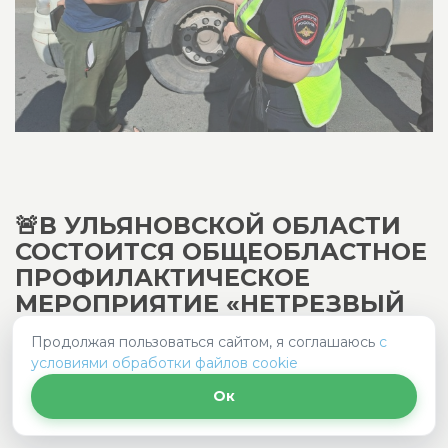
🚨В УЛЬЯНОВСКОЙ ОБЛАСТИ
СОСТОИТСЯ ОБЩЕОБЛАСТНОЕ
ПРОФИЛАКТИЧЕСКОЕ
МЕРОПРИЯТИЕ «НЕТРЕЗВЫЙ
ВОДИТЕЛЬ» В ТЕЧЕНИЕ ТРЕХ
Продолжая пользоваться сайтом, я соглашаюсь
с
ДНЕЙ С 26 ПО 28 ИЮНЯ...
условиями обработки файлов cookie
Ок
Ульяновская область
2026-06-26 10:43:48