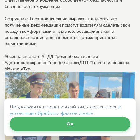
ответственное отношение к собственной безопасности и
безопасности окружающих.
Сотрудники Госавтоинспекции выражают надежду, что
полученные рекомендации помогут водителям сделать свои
поездки комфортными и, главное, безаварийными, а
оставшиеся летние дни запомнятся только приятными
впечатлениями.
#безопасноелето #ПДД #ремнибезопасности
#детскоеавтокресло #профилактикаДТП #Госавтоинспекция
#НижняяТура
Продолжая пользоваться сайтом, я соглашаюсь
с
условиями обработки файлов cookie
Ок