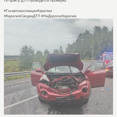
По факту ДТП проводится проверка.
#ГосавтоинспекцияКарелии
#КарелияСводкаДТП #НаДорогахКарелии