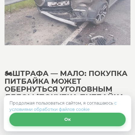
🏍️ШТРАФА — МАЛО: ПОКУПКА
ПИТБАЙКА МОЖЕТ
ОБЕРНУТЬСЯ УГОЛОВНЫМ
ДЕЛОМ ❗ПОКУПКА ПИТБАЙКА
ДЛЯ РЕБЕНКА ТЕПЕРЬ МОЖЕТ
Продолжая пользоваться сайтом, я соглашаюсь
с
условиями обработки файлов cookie
ОБЕРНУТЬСЯ НЕ ШТРАФОМ,...
Ок
Рязанская область
2026-08-06 11:00:00