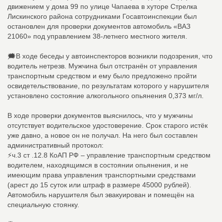
движением у дома 99 по улице Чапаева в хуторе Стрелка
Лискинского района сотрудниками Госавтоинспекции был
остановлен для проверки документов автомобиль «ВАЗ
21060» под управлением 38-летнего местного жителя.
🗯В ходе беседы у автоинспекторов возникли подозрения, что
водитель нетрезв. Мужчина был отстранëн от управления
транспортным средством и ему было предложено пройти
освидетельствование, по результатам которого у нарушителя
установлено состояние алкогольного опьянения 0,373 мг/л.
В ходе проверки документов выяснилось, что у мужчины
отсутствует водительское удостоверение. Срок старого истëк
уже давно, а новое он не получал. На него был составлен
административный протокол:
⚡️ч.3 ст .12.8 КоАП РФ – управление транспортным средством
водителем, находящимся в состоянии опьянения, и не
имеющим права управления транспортными средствами
(арест до 15 суток или штраф в размере 45000 рублей).
Автомобиль нарушителя был эвакуирован и помещëн на
специальную стоянку.